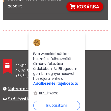
KOSÁRBA
2060 Ft
Hozzájárulás a
sütikhez
Ez a weboldal sütiket
használ a felhasználói
élmény fokozása
RENDELÉSFELVÉTEL
érdekében. Az Elfogadom
06-20-541-6168
gomb megnyomásával
+36 34 / 300 - 452
hozzájárul ehhez.
Adatkezelési tájékoztató
Nyitvatartás
BEÁLLÍTÁSOK
Szállítási körzetek és díjak
Elutasítom