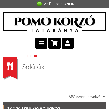
Az Étterem
ONLINE
ÉTLAP
Saláták
1 adag Friss kevert saláta