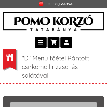
Jelenleg
ZÁRVA
"D" Menü főétel Rántott
csirkemell rizzsel és
salátával