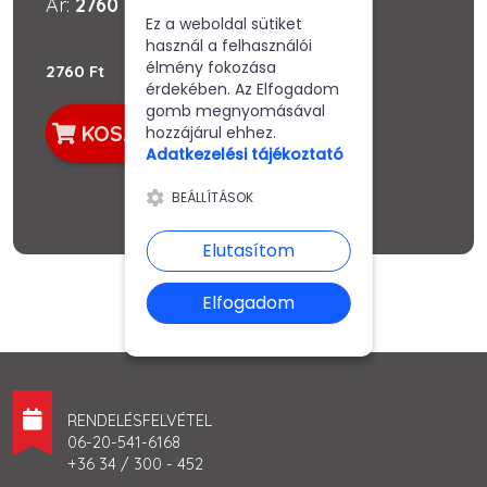
Ár:
2760 Ft
Ez a weboldal sütiket
használ a felhasználói
élmény fokozása
2760 Ft
érdekében. Az Elfogadom
gomb megnyomásával
KOSÁRBA
hozzájárul ehhez.
Adatkezelési tájékoztató
BEÁLLÍTÁSOK
Elutasítom
Elfogadom
RENDELÉSFELVÉTEL
06-20-541-6168
+36 34 / 300 - 452