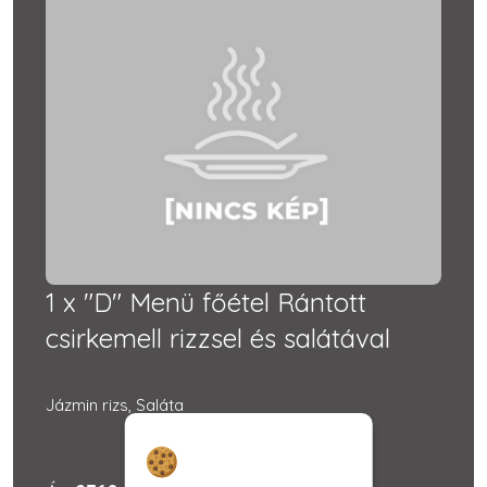
1 x "D" Menü főétel Rántott
csirkemell rizzsel és salátával
Jázmin rizs, Saláta
Hozzájárulás a
sütikhez